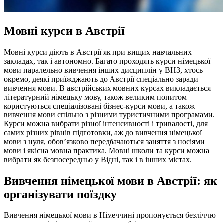
Мовні курси в Австрії
Мовні курси діють в Австрії як при вищих навчальних
закладах, так і автономно. Багато проходять курси німецької
мови паралельно вивчення інших дисциплін у ВНЗ, хтось –
окремо, деякі приїжджають до Австрії спеціально заради
вивчення мови. В австрійських мовних курсах викладається
літературний німецьку мову, також великим попитом
користуються спеціалізовані бізнес-курси мови, а також
вивчення мови спільно з різними туристичними програмами.
Курси можна вибрати різної інтенсивності і тривалості, для
самих різних рівнів підготовки, аж до вивчення німецької
мови з нуля, обов’язково передбачаються заняття з носіями
мови і якісна мовна практика. Мовні школи та курси можна
вибрати як безпосередньо у Відні, так і в інших містах.
Вивчення німецької мови в Австрії: як
організувати поїздку
Вивчення німецької мови в Німеччині пропонується безліччю