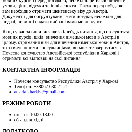
мовних курсів і перед поїздкою, необхідно ретельно вивчити
умови, ціни, відгуки та інші аспекти. Також перед поїздкою,
вам необхідно отримати шенгенську візу до Австрії.
Документи для обгрунтування мети поїздки, необхідні для
подачі, повинні надати вибрані вами мовні курси.
Якщо у вас залишилися ще які-небудь питання, що стосуються
мовних курсів, шкіл, вивчення німецької мови в Австрії в
цілому, отримання візи для вивчення німецької мови в Австрії,
то за вичерпними консультаціями, ви можете звернутися в
Почесне консульство Австрійської республіки в Харкові і
отримати всі відповіді на свої питання.
КОНТАКТНА ІНФОРМАЦІЯ
Почесне консульство Республіки Австрія у Харкові
Телефон: +38067 630 21 21
austria.kharkiv@gmail.com
РЕЖИМ РОБОТИ
пн – пт 10:00-18:00
сб - нд вихідні
ДОДАТКОВО