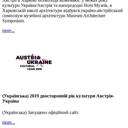
Австрії в Харкові Всеволода Кожемяки, у межах року
культури Україна/Австрія та напередодні Ночі Музеїв, в
Харківській школі архітектури відбувся україно-австрійський
симпозіум музейної архітектури Museum Architecture
Symposium.
more...
(Українська) 2019 двосторонній рік культури Австрія-
Україна
(Українська) Запущено офіційний сайт.
more...